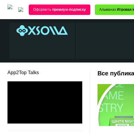
Оформить
премиум-подписку
Альманах
Игровая 
App2Top Talks
Все публика