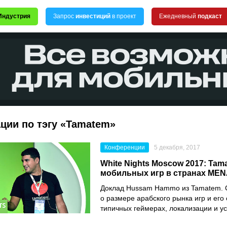
Индустрия
Запрос
инвестиций
в проект
Ежедневный
подкаст
ции по тэгу «Tamatem»
Конференции
5 декабря, 2017
White Nights Moscow 2017: Tam
мобильных игр в странах ME
Доклад Hussam Hammo из Tamatem. 
о размере арабского рынка игр и его
типичных геймерах, локализации и у