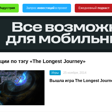
Индустрия
Запрос
инвестиций
в проект
Ежедневный
подкаст
ции по тэгу «The Longest Journey»
Игры
25 ноября, 2014
Вышла игра The Longest Journ