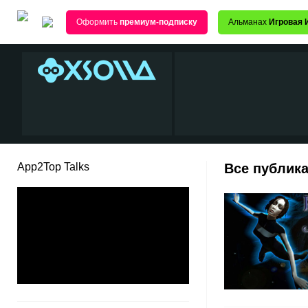
Оформить
премиум-подписку
Альманах
Игровая 
App2Top Talks
Все публика