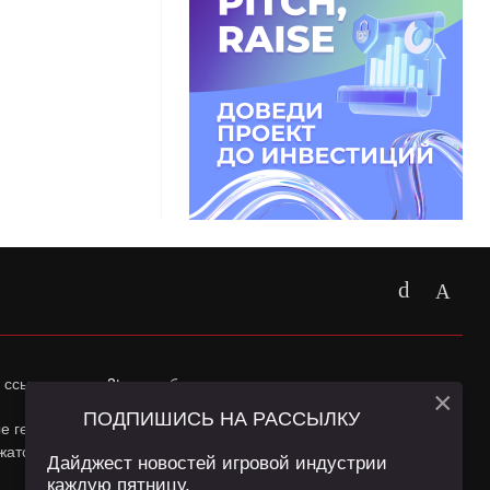
 ссылка на
app2top.ru
обязательна.
×
ПОДПИШИСЬ НА РАССЫЛКУ
ные геолокации Пользователей сайта и сервис «Яндекс
жатся в
Политике конфиденциальности
и
Пользовательском
Дайджест новостей игровой индустрии
каждую пятницу.