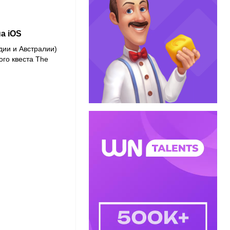
а iOS
дии и Австралии)
ого квеста The