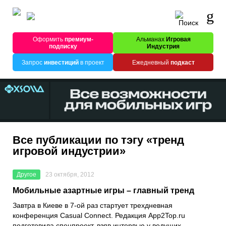
Оформить
премиум-
Альманах
Игровая
подписку
Индустрия
Запрос
инвестиций
в проект
Ежедневный
подкаст
Все публикации по тэгу «тренд
игровой индустрии»
Другое
23 октября, 2012
Мобильные азартные игры – главный тренд
Завтра в Киеве в 7-ой раз стартует трехдневная
конференция Casual Connect. Редакция App2Top.ru
подготовила спецпроект, взяв интервью у ведущих