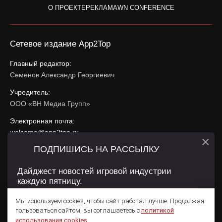
О ПРОЕКТЕ
РЕКЛАМА
WN CONFERENCE
Сетевое издание App2Top
Главный редактор:
Семенов Александр Георгиевич
Учредитель:
ООО «ВН Медиа Групп»
Электронная почта:
welcome@app2top.ru
×
ПОДПИШИСЬ НА РАССЫЛКУ
При использовании материалов активная ссылка на
app2top.ru
обязательна.
Дайджест новостей игровой индустрии
каждую пятницу.
Сайт использует IP адреса, cookie, данные геолокации
Пользователей сайта и сервис «Яндекс Метрика». Условия
Мы используем cookies, чтобы сайт работал лучше. Продолжая
использования содержатся в
Политике конфиденциальности
и
пользоваться сайтом, вы соглашаетесь с
политикой
Пользовательском соглашении
.
Подписаться
использования cookies
.