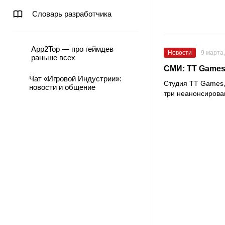
Словарь разработчика
App2Top — про геймдев
Новости
9 марта
раньше всех
СМИ: TT Games
Чат «Игровой Индустрии»:
Студия
TT Games
новости и общение
три неанонсирова