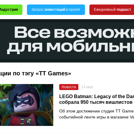
Индустрия
Запрос
инвестиций
в проект
Ежедневный
подкаст
ции по тэгу «TT Games»
Новости
14 мая
LEGO Batman: Legacy of the Dar
собрала 950 тысяч вишлистов 
Об этом достижении студия TT Game
событийной ленте игры в магазине Va