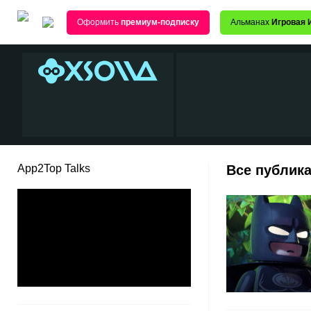
Оформить
премиум-подписку
Альманах
Игровая 
App2Top Talks
Все публика