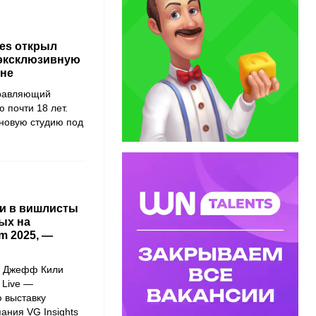
es открыл
 эксклюзивную
эне
правляющий
 почти 18 лет.
новую студию под
и в вишлисты
ых на
m 2025, —
р Джефф Кили
 Live —
 выставку
ания VG Insights