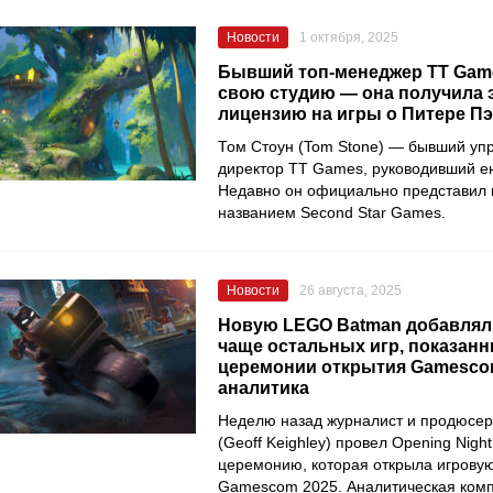
Новости
1 октября, 2025
Бывший топ-менеджер TT Gam
свою студию — она получила
лицензию на игры о Питере П
Том Стоун (Tom Stone) — бывший у
директор TT Games, руководивший ею
Недавно он официально представил 
названием Second Star Games.
Новости
26 августа, 2025
Новую LEGO Batman добавлял
чаще остальных игр, показанн
церемонии открытия Gamesco
аналитика
Неделю назад журналист и продюсе
(Geoff Keighley) провел Opening Night
церемонию, которая открыла игровую
Gamescom 2025. Аналитическая комп