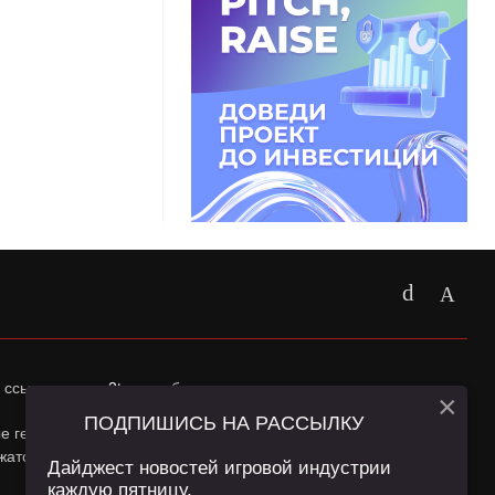
 ссылка на
app2top.ru
обязательна.
×
ПОДПИШИСЬ НА РАССЫЛКУ
ные геолокации Пользователей сайта и сервис «Яндекс
жатся в
Политике конфиденциальности
и
Пользовательском
Дайджест новостей игровой индустрии
каждую пятницу.