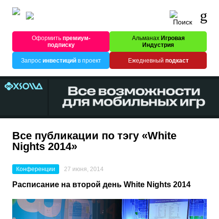
Оформить
премиум-
Альманах
Игровая
подписку
Индустрия
Запрос
инвестиций
в проект
Ежедневный
подкаст
Все публикации по тэгу «White
Nights 2014»
Конференции
27 июня, 2014
Расписание на второй день White Nights 2014