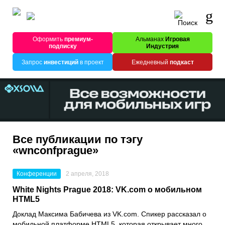
Оформить
премиум-
Альманах
Игровая
подписку
Индустрия
Запрос
инвестиций
в проект
Ежедневный
подкаст
Все публикации по тэгу
«wnconfprague»
Конференции
2 апреля, 2018
White Nights Prague 2018: VK.com о мобильном
HTML5
Доклад Максима Бабичева из VK.com. Спикер рассказал о
мобильной платформе HTML5, которая открывает много