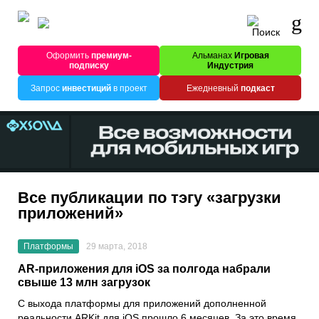
Оформить
премиум-
Альманах
Игровая
подписку
Индустрия
Запрос
инвестиций
в проект
Ежедневный
подкаст
Все публикации по тэгу «загрузки
приложений»
Платформы
29 марта, 2018
AR-приложения для iOS за полгода набрали
свыше 13 млн загрузок
С выхода платформы для приложений дополненной
реальности ARKit для iOS прошло 6 месяцев. За это время