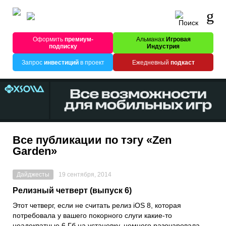
Оформить
премиум-
Альманах
Игровая
подписку
Индустрия
Запрос
инвестиций
в проект
Ежедневный
подкаст
Все публикации по тэгу «Zen
Garden»
Дайджесты
19 сентября, 2014
Релизный четверт (выпуск 6)
Этот четверг, если не считать релиз iOS 8, которая
потребовала у вашего покорного слуги какие-то
неадекватные 6 Гб на установку, немного разочаровала.