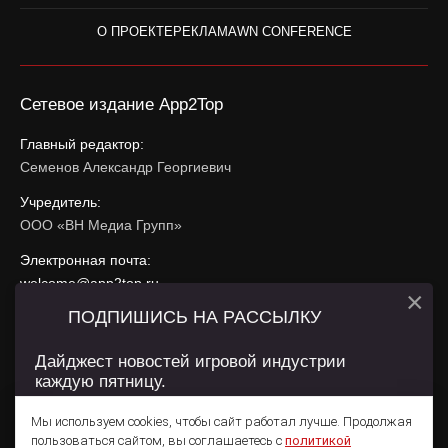
О ПРОЕКТЕ
РЕКЛАМА
WN CONFERENCE
Сетевое издание App2Top
Главный редактор:
Семенов Александр Георгиевич
Учредитель:
ООО «ВН Медиа Групп»
Электронная почта:
welcome@app2top.ru
×
ПОДПИШИСЬ НА РАССЫЛКУ
При использовании материалов активная ссылка на
app2top.ru
обязательна.
Дайджест новостей игровой индустрии
каждую пятницу.
Сайт использует IP адреса, cookie, данные геолокации
Пользователей сайта и сервис «Яндекс Метрика». Условия
Мы используем cookies, чтобы сайт работал лучше. Продолжая
использования содержатся в
Политике конфиденциальности
и
пользоваться сайтом, вы соглашаетесь с
политикой
Пользовательском соглашении
.