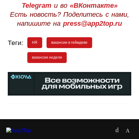
Telegram
и во
«ВКонтакте»
Есть новость? Поделитесь с нами,
напишите на
press@app2top.ru
Теги:
HR
вакансии в геймдеве
вакансии недели