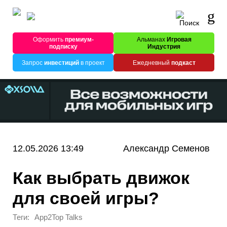
Оформить
премиум-
Альманах
Игровая
подписку
Индустрия
Запрос
инвестиций
в проект
Ежедневный
подкаст
12.05.2026 13:49
Александр Семенов
Как выбрать движок
для своей игры?
Теги:
App2Top Talks