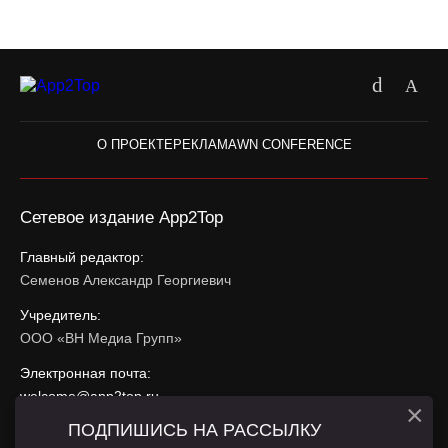
О ПРОЕКТЕ
РЕКЛАМА
WN CONFERENCE
Сетевое издание App2Top
Главный редактор:
Семенов Александр Георгиевич
Учредитель:
ООО «ВН Медиа Групп»
Электронная почта:
welcome@app2top.ru
×
ПОДПИШИСЬ НА РАССЫЛКУ
При использовании материалов активная ссылка на
app2top.ru