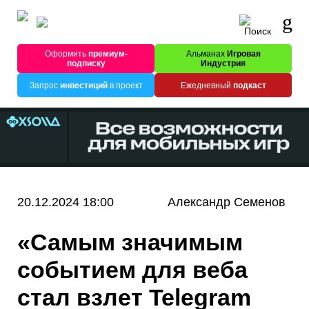
Оформить
премиум-
Альманах
Игровая
подписку
Индустрия
Запрос
инвестиций
в проект
Ежедневный
подкаст
20.12.2024 18:00
Александр Семенов
«Cамым значимым
событием для веба
стал взлет Telegram