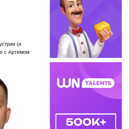
стрии (и
ью с Артемом