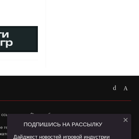
 ссылка на
app2top.ru
обязательна.
×
ПОДПИШИСЬ НА РАССЫЛКУ
ные геолокации Пользователей сайта и сервис «Яндекс
жатся в
Политике конфиденциальности
и
Пользовательском
Дайджест новостей игровой индустрии