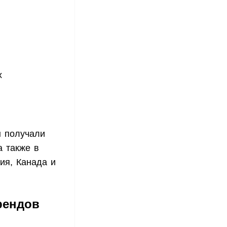
х
ы получали
а также в
ия, Канада и
рендов