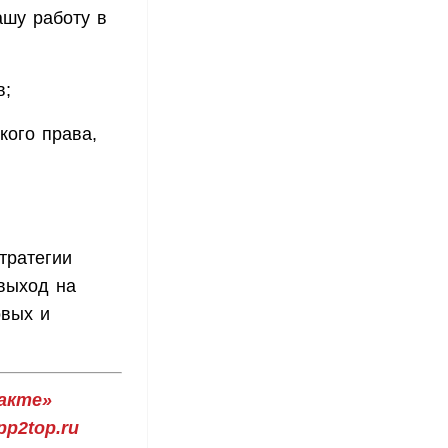
ашу работу в
в;
кого права,
тратегии
выход на
овых и
акте»
p2top.ru