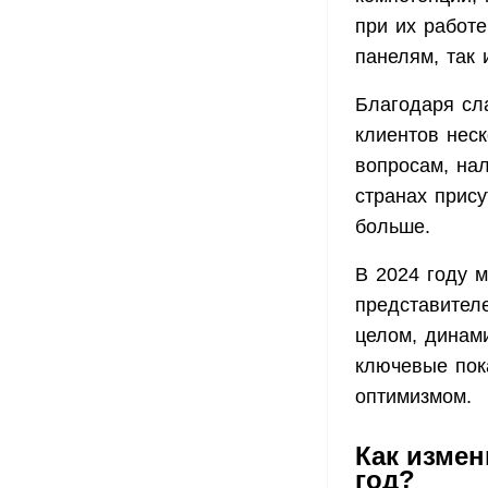
при их работ
панелям, так 
Благодаря сл
клиентов нес
вопросам, на
странах прису
больше.
В 2024 году 
представител
целом, динам
ключевые пока
оптимизмом.
Как измен
год?