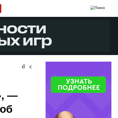
», —
 об