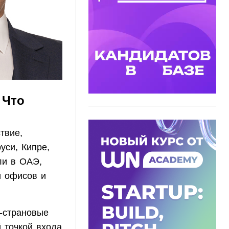
 Что
твие,
уси, Кипре,
ли в ОАЭ,
и офисов и
с-страновые
 точкой входа