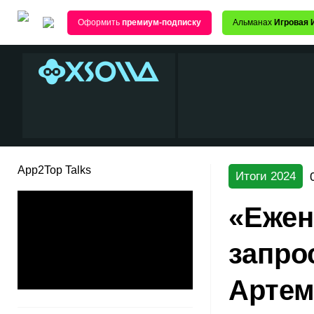
Оформить
премиум-подписку
Альманах
Игровая 
App2Top Talks
Итоги 2024
«Ежен
запро
Артем