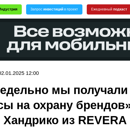
Индустрия
Запрос
инвестиций
в проект
Ежедневный
подкаст
02.01.2025 12:00
едельно мы получали
сы на охрану брендов
 Хандрико из REVERA