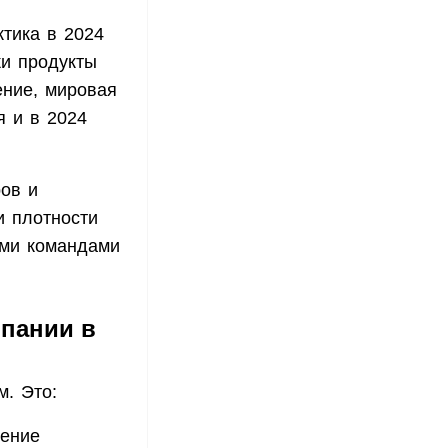
тика в 2024
ки продукты
ение, мировая
я и в 2024
ов и
и плотности
ыми командами
пании в
м. Это:
дение