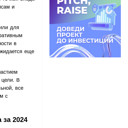
исам и
или для
оративным
ности в
 ожидается еще
частием
 цели. В
ьной, все
м с
 за 2024