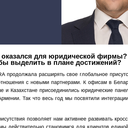
д оказался для юридической фирмы?
 бы выделить в плане достижений?
A продолжала расширять свое глобальное присутс
отношения с новыми партнерами. К офисам в Белар
ше и Казахстане присоединились юридические пане
Армении. Так что весь год мы посвятили интеграци
исутствия позволяет нам активнее развивать крос
 мы действительно становимся для клиентов единой