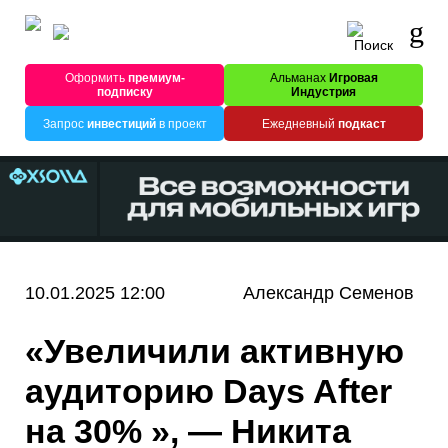
Оформить
премиум-
Альманах
Игровая
подписку
Индустрия
Запрос
инвестиций
в проект
Ежедневный
подкаст
10.01.2025 12:00
Александр Семенов
«Увеличили активную
аудиторию Days After
на 30% », — Никита