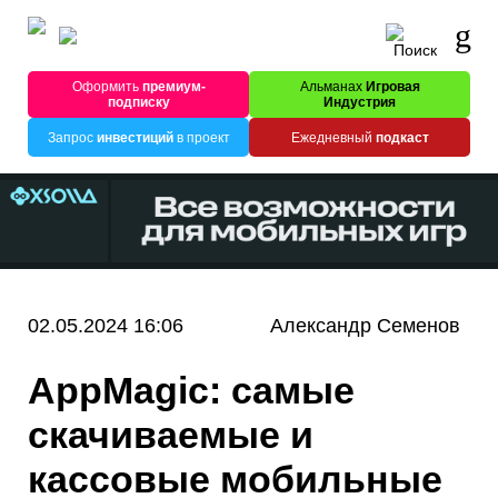
Оформить
премиум-
Альманах
Игровая
подписку
Индустрия
Запрос
инвестиций
в проект
Ежедневный
подкаст
02.05.2024 16:06
Александр Семенов
AppMagic: самые
скачиваемые и
кассовые мобильные