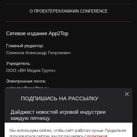
О ПРОЕКТЕ
РЕКЛАМА
WN CONFERENCE
Сетевое издание App2Top
Главный редактор:
Семенов Александр Георгиевич
Учредитель:
ООО «ВН Медиа Групп»
Электронная почта:
welcome@app2top.ru
×
ПОДПИШИСЬ НА РАССЫЛКУ
При использовании материалов активная ссылка на
app2top.ru
обязательна.
Дайджест новостей игровой индустрии
каждую пятницу.
Сайт использует IP адреса, cookie, данные геолокации
Пользователей сайта и сервис «Яндекс Метрика». Условия
Мы используем cookies, чтобы сайт работал лучше. Продолжая
использования содержатся в
Политике конфиденциальности
и
пользоваться сайтом, вы соглашаетесь с
политикой