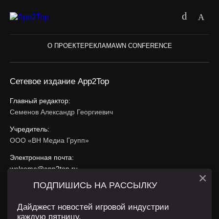
О ПРОЕКТЕ
РЕКЛАМА
WN CONFERENCE
Сетевое издание App2Top
Главный редактор:
Семенов Александр Георгиевич
Учредитель:
ООО «ВН Медиа Групп»
Электронная почта:
welcome@app2top.ru
×
ПОДПИШИСЬ НА РАССЫЛКУ
При использовании материалов активная ссылка на
app2top.ru
обязательна.
Дайджест новостей игровой индустрии
каждую пятницу.