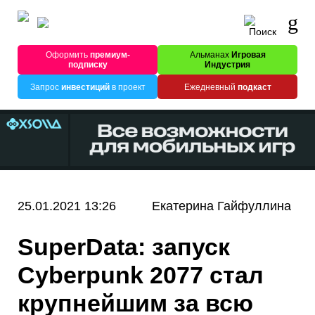
Оформить
премиум-
Альманах
Игровая
подписку
Индустрия
Запрос
инвестиций
в проект
Ежедневный
подкаст
25.01.2021 13:26
Екатерина Гайфуллина
SuperData: запуск
Cyberpunk 2077 стал
крупнейшим за всю