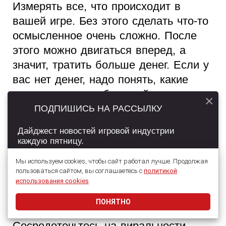
Измерять все, что происходит в
вашей игре. Без этого сделать что-то
осмысленное очень сложно. После
этого можно двигаться вперед, а
значит, тратить больше денег. Если у
вас нет денег, надо понять, какие
каналы дают наибольший
×
естественный рост, приносят самых
ПОДПИШИСЬ НА РАССЫЛКУ
качественных пользователей. Если
Дайджест новостей игровой индустрии
все процессы аналитики налажены,
каждую пятницу.
вы построите по-настоящему
Мы используем cookies, чтобы сайт работал лучше. Продолжая
успешную игру. Второй совет
пользоваться сайтом, вы соглашаетесь с
политикой
специально для тех разработчиков,
Подписаться
использования cookies
.
которым приходится действовать в
ПОНЯТНО
Даю согласие на обработку
персональных данных
условиях ограниченного бюджета.
Сосредоточьтесь на виральности,