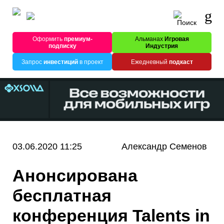
Оформить
премиум-
Альманах
Игровая
подписку
Индустрия
Запрос
инвестиций
в проект
Ежедневный
подкаст
03.06.2020 11:25
Александр Семенов
Анонсирована
бесплатная
конференция Talents in