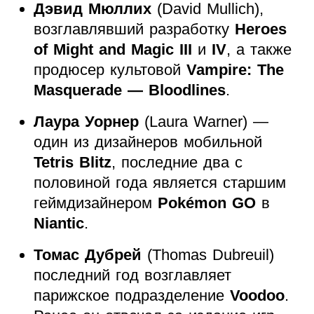
Дэвид Мюллих
(David Mullich),
возглавлявший разработку
Heroes
of Might and Magic III
и
IV
, а также
продюсер культовой
Vampire: The
Masquerade — Bloodlines
.
Лаура Уорнер
(Laura Warner) —
один из дизайнеров мобильной
Tetris Blitz
, последние два с
половиной года является старшим
геймдизайнером
Pokémon GO
в
Niantic
.
Томас Дубрей
(Thomas Dubreuil)
последний год возглавляет
парижское подразделение
Voodoo
.