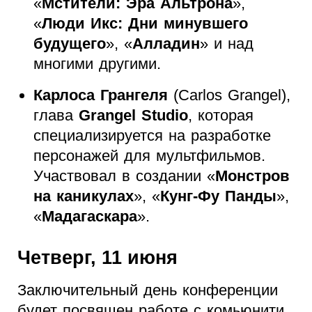
«
Мстители: Эра Альтрона
»,
«
Люди Икс: Дни минувшего
будущего
», «
Алладин
» и над
многими другими.
Карлоса Грангеля
(Carlos Grangel),
глава
Grangel Studio
, которая
специализируется на разработке
персонажей для мультфильмов.
Участвовал в создании «
Монстров
на каникулах
», «
Кунг-Фу Панды
»,
«
Мадагаскара
».
Четверг, 11 июня
Заключительный день конференции
будет посвящен работе с комьюнити.