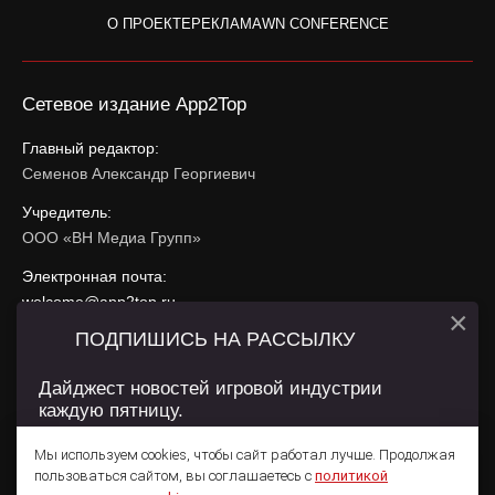
О ПРОЕКТЕ
РЕКЛАМА
WN CONFERENCE
Сетевое издание App2Top
Главный редактор:
Семенов Александр Георгиевич
Учредитель:
ООО «ВН Медиа Групп»
Электронная почта:
welcome@app2top.ru
×
ПОДПИШИСЬ НА РАССЫЛКУ
При использовании материалов активная ссылка на
app2top.ru
обязательна.
Дайджест новостей игровой индустрии
каждую пятницу.
Сайт использует IP адреса, cookie, данные геолокации
Пользователей сайта и сервис «Яндекс Метрика». Условия
Мы используем cookies, чтобы сайт работал лучше. Продолжая
использования содержатся в
Политике конфиденциальности
и
пользоваться сайтом, вы соглашаетесь с
политикой
Пользовательском соглашении
.