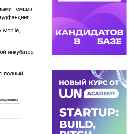
евыми темами
раудфандинг.
 Mobile,
ой инкубатор
ся полный