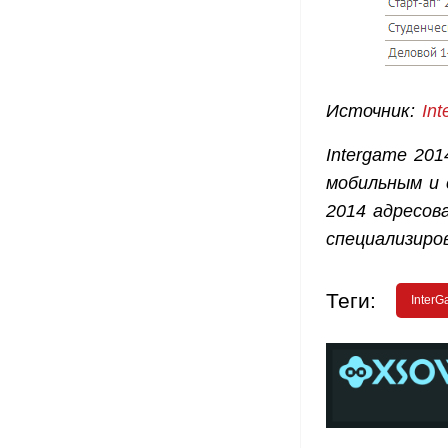
Источник:
In
Intergame 20
мобильным и 
2014 адресов
специализиро
Теги:
Inter