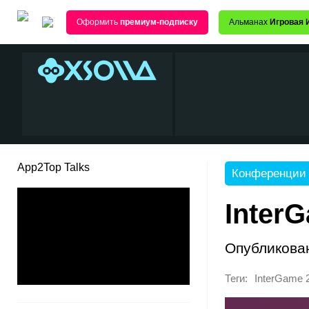
Оформить
премиум-подписку
Альманах
Игровая 
App2Top Talks
Конференции
Inter
Опубликова
Теги:
InterGame 