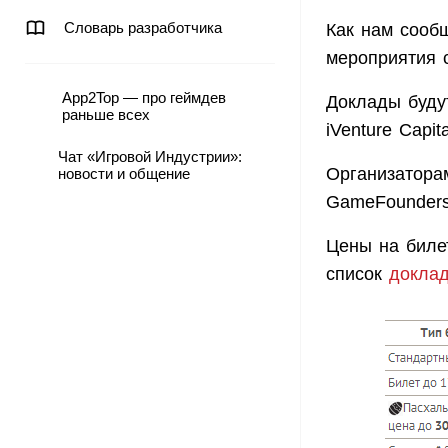
Словарь разработчика
Как нам сооб
мероприятия с
App2Top — про геймдев
Доклады будут
раньше всех
iVenture Capita
Чат «Игровой Индустрии»:
Организаторам
новости и общение
GameFounder
Цены на биле
список
докла