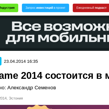
Индустрия
Запрос
инвестиций
в проект
Ежедневный
подкаст
23.04.2014 16:35
Game 2014 состоится в 
но:
Александр Семенов
,
2014
Эстония