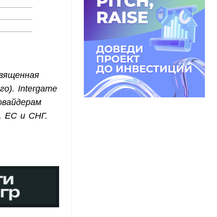
священная
о). Intergame
овайдерам
, EС и СНГ.