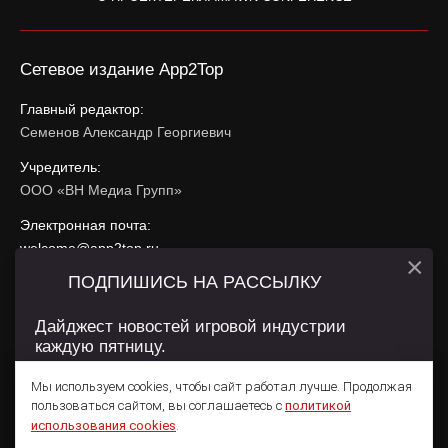
Сетевое издание App2Top
Главный редактор:
Семенов Александр Георгиевич
Учредитель:
ООО «ВН Медиа Групп»
Электронная почта:
welcome@app2top.ru
×
ПОДПИШИСЬ НА РАССЫЛКУ
При использовании материалов активная ссылка на
app2top.ru
обязательна.
Дайджест новостей игровой индустрии
каждую пятницу.
Сайт использует IP адреса, cookie, данные геолокации
Пользователей сайта и сервис «Яндекс Метрика». Условия
Мы используем cookies, чтобы сайт работал лучше. Продолжая
использования содержатся в
Политике конфиденциальности
и
пользоваться сайтом, вы соглашаетесь с
политикой
Пользовательском соглашении
.
Подписаться
использования cookies
.