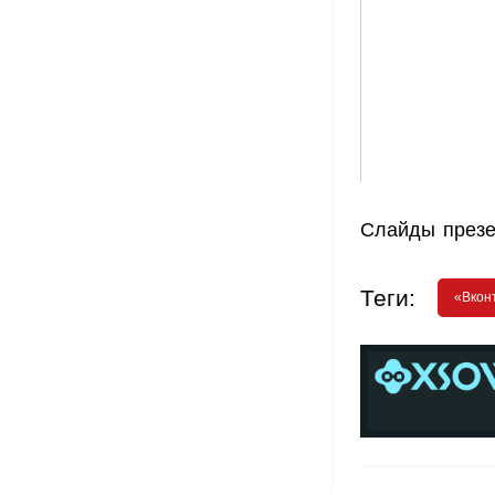
Слайды презе
Теги:
«Вкон