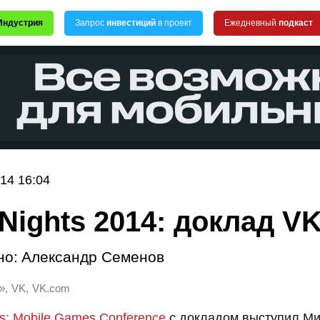
Индустрия
Запрос
инвестиций
в проект
Ежедневный
подкаст
14 16:04
 Nights 2014: доклад V
но:
Александр Семенов
,
,
»
VK
VK.com
ts: Mobile Games Conference
с докладом выступил М