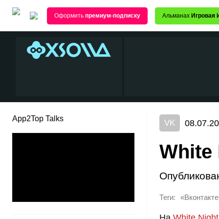
Оформить
премиум-подписку
Альманах
Игровая 
App2Top Talks
08.07.20
VK
White
Опубликова
Теги:
«Вконтакте
На
White Nigh