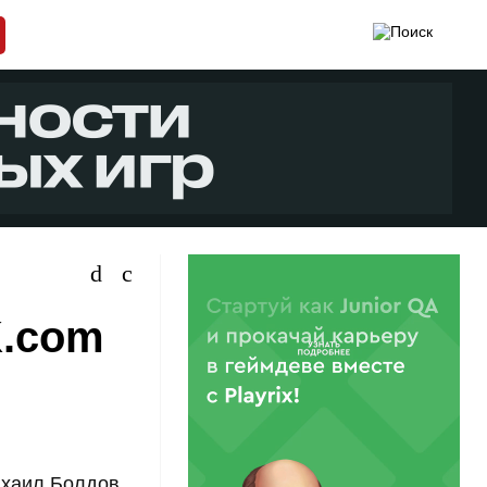
K.com
ихаил Болдов