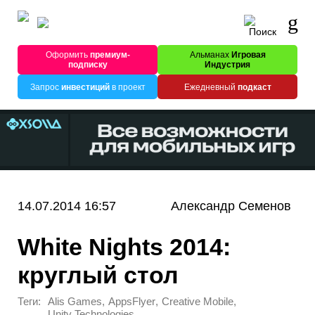
Оформить
премиум-
Альманах
Игровая
подписку
Индустрия
Запрос
инвестиций
в проект
Ежедневный
подкаст
14.07.2014 16:57
Александр Семенов
White Nights 2014:
круглый стол
Теги:
,
,
,
Alis Games
AppsFlyer
Creative Mobile
Unity Technologies