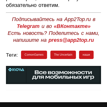
обязательно ответим.
Подписывайтесь на App2Top.ru в
Telegram
и во
«ВКонтакте»
Есть новость? Поделитесь с нами,
напишите на
press@app2top.ru
Теги:
ComonGames
The Uncertain
наши