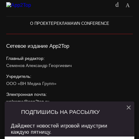
О ПРОЕКТЕ
РЕКЛАМА
WN CONFERENCE
Сетевое издание App2Top
Главный редактор:
Семенов Александр Георгиевич
Учредитель:
ООО «ВН Медиа Групп»
Электронная почта:
welcome@app2top.ru
×
ПОДПИШИСЬ НА РАССЫЛКУ
При использовании материалов активная ссылка на
app2top.ru
обязательна.
Дайджест новостей игровой индустрии
каждую пятницу.
Сайт использует IP адреса, cookie, данные геолокации