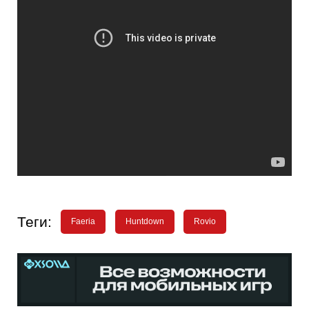
Теги:
Faeria
Huntdown
Rovio