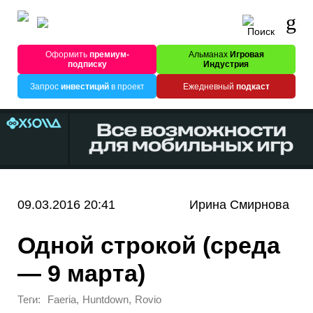
Оформить
премиум-
Альманах
Игровая
подписку
Индустрия
Запрос
инвестиций
в проект
Ежедневный
подкаст
09.03.2016 20:41
Ирина Смирнова
Одной строкой (среда
— 9 марта)
Теги:
,
,
Faeria
Huntdown
Rovio