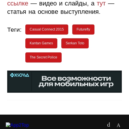
ссылке
— видео и слайды, а
тут
—
статья на основе выступления.
Теги:
Casual Connect 2015
Futurefly
Kantan Games
Serkan Toto
The Secret Police