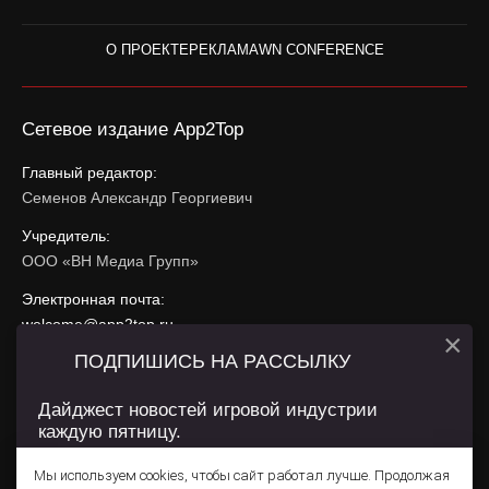
О ПРОЕКТЕ
РЕКЛАМА
WN CONFERENCE
Сетевое издание App2Top
Главный редактор:
Семенов Александр Георгиевич
Учредитель:
ООО «ВН Медиа Групп»
Электронная почта:
welcome@app2top.ru
×
ПОДПИШИСЬ НА РАССЫЛКУ
При использовании материалов активная ссылка на
app2top.ru
обязательна.
Дайджест новостей игровой индустрии
каждую пятницу.
Сайт использует IP адреса, cookie, данные геолокации
Пользователей сайта и сервис «Яндекс Метрика». Условия
Мы используем cookies, чтобы сайт работал лучше. Продолжая
использования содержатся в
Политике конфиденциальности
и