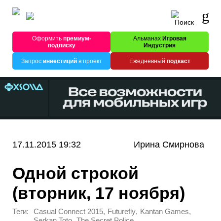
Оформить
премиум-
Альманах
Игровая
подписку
Индустрия
Запрос
инвестиций
в проект
Ежедневный
подкаст
17.11.2015 19:32
Ирина Смирнова
Одной строкой
(вторник, 17 ноября)
Теги:
,
,
,
Casual Connect 2015
Futurefly
Kantan Games
,
Serkan Toto
The Secret Police