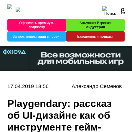
Оформить
премиум-
Альманах
Игровая
подписку
Индустрия
Запрос
инвестиций
в проект
Ежедневный
подкаст
17.04.2019 18:56
Александр Семенов
Playgendary: рассказ
об UI-дизайне как об
инструменте гейм-