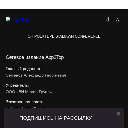
О ПРОЕКТЕ
РЕКЛАМА
WN CONFERENCE
Сетевое издание App2Top
Главный редактор:
Семенов Александр Георгиевич
Учредитель:
ООО «ВН Медиа Групп»
Электронная почта:
welcome@app2top.ru
×
ПОДПИШИСЬ НА РАССЫЛКУ
При использовании материалов активная ссылка на
app2top.ru
обязательна.