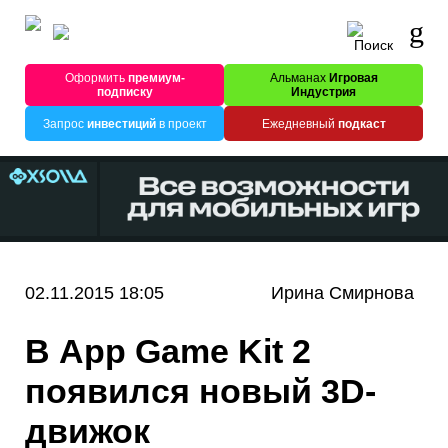
Оформить
премиум-
Альманах
Игровая
подписку
Индустрия
Запрос
инвестиций
в проект
Ежедневный
подкаст
02.11.2015 18:05
Ирина Смирнова
В App Game Kit 2
появился новый 3D-
движок