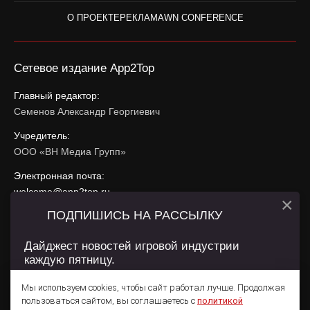
О ПРОЕКТЕ
РЕКЛАМА
WN CONFERENCE
Сетевое издание App2Top
Главный редактор:
Семенов Александр Георгиевич
Учредитель:
ООО «ВН Медиа Групп»
Электронная почта:
welcome@app2top.ru
×
ПОДПИШИСЬ НА РАССЫЛКУ
При использовании материалов активная ссылка на
app2top.ru
обязательна.
Дайджест новостей игровой индустрии
каждую пятницу.
Сайт использует IP адреса, cookie, данные геолокации
Пользователей сайта и сервис «Яндекс Метрика». Условия
Мы используем cookies, чтобы сайт работал лучше. Продолжая
использования содержатся в
Политике конфиденциальности
и
пользоваться сайтом, вы соглашаетесь с
политикой
Пользовательском соглашении
.