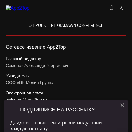
О ПРОЕКТЕ
РЕКЛАМА
WN CONFERENCE
Сетевое издание App2Top
Главный редактор:
Семенов Александр Георгиевич
Учредитель:
ООО «ВН Медиа Групп»
Электронная почта:
welcome@app2top.ru
×
ПОДПИШИСЬ НА РАССЫЛКУ
При использовании материалов активная ссылка на
app2top.ru
обязательна.
Дайджест новостей игровой индустрии
каждую пятницу.
Сайт использует IP адреса, cookie, данные геолокации