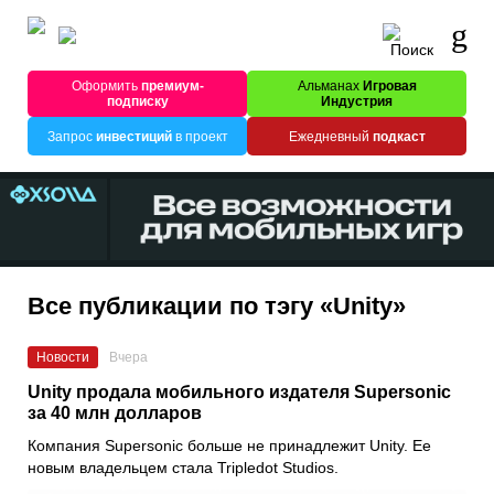
Оформить
премиум-
Альманах
Игровая
подписку
Индустрия
Запрос
инвестиций
в проект
Ежедневный
подкаст
Все публикации по тэгу «Unity»
Новости
Вчера
Unity продала мобильного издателя Supersonic
за 40 млн долларов
Компания Supersonic больше не принадлежит Unity. Ее
новым владельцем стала Tripledot Studios.