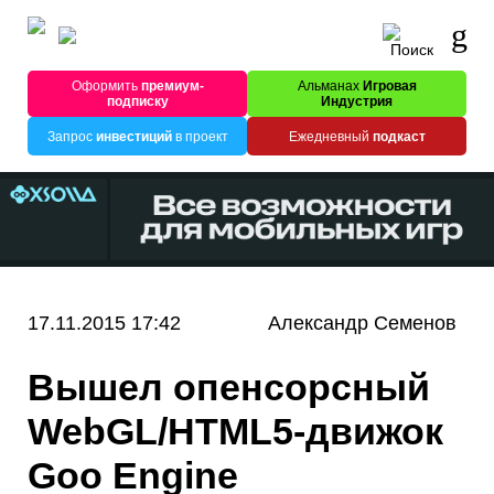
Оформить
премиум-
Альманах
Игровая
подписку
Индустрия
Запрос
инвестиций
в проект
Ежедневный
подкаст
17.11.2015 17:42
Александр Семенов
Вышел опенсорсный
WebGL/HTML5-движок
Goo Engine