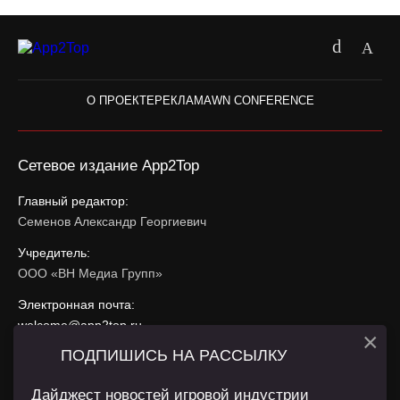
О ПРОЕКТЕ
РЕКЛАМА
WN CONFERENCE
Сетевое издание App2Top
Главный редактор:
Семенов Александр Георгиевич
Учредитель:
ООО «ВН Медиа Групп»
Электронная почта:
welcome@app2top.ru
×
ПОДПИШИСЬ НА РАССЫЛКУ
При использовании материалов активная ссылка на
app2top.ru
обязательна.
Дайджест новостей игровой индустрии