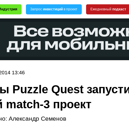
Индустрия
Запрос
инвестиций
в проект
Ежедневный
подкаст
2014 13:46
ы Puzzle Quest запуст
 match-3 проект
но:
Александр Семенов