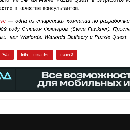
ыло, не считая Marvel Puzzle Quest, в разработке к
стие в качестве консультантов.
ive
— одна из старейших компаний по разработке 
989 году Стивом Фокнером (Steve Fawkner). Просл
и, как Warlords, Warlords Battlecry и Puzzle Quest.
of War
Infinite Interactive
match-3