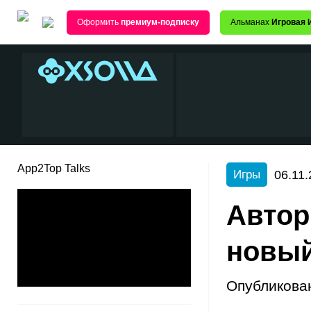
Оформить
премиум-подписку
Альманах
Игровая 
App2Top Talks
06.11.
Игры
Автор
новый
Опубликова