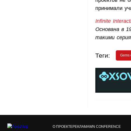
проектов не б
принимали уча
Infinite Interact
Основана в 1
такими сериям
Теги:
Gems 
О ПРОЕКТЕ
РЕКЛАМА
WN CONFERENCE