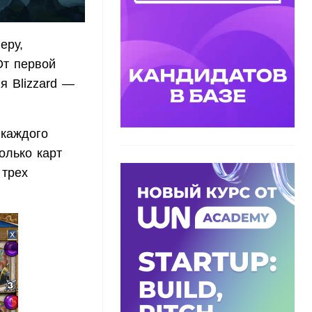
еру,
От первой
я Blizzard —
 каждого
олько карт
 трех