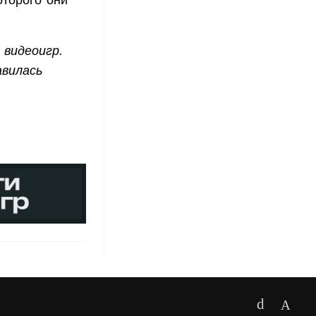
оторого они
видеоигр.
авилась