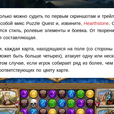
колько можно судить по первым скриншотам и трейл
собой микс Puzzle Quest и, извините,
Hearthstone
. 
лся стиль, ролевые элементы и боевка. От творени
я составляющая.
и, каждая карта, находящаяся на поле (со стороны
может быть больше четырех), атакует одну или неск
том случае, если игрок собирает ряд из более, чем
оответствующих по цвету карте.