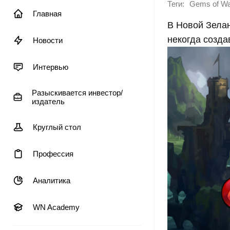
Теги:
Gems of W
Главная
В Новой Зела
некогда созда
Новости
Интервью
Разыскивается инвестор/
издатель
Круглый стол
Профессия
Аналитика
WN Academy