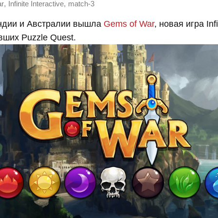
,
,
ar
Infinite Interactive
match-3
ндии и Австралии вышла
Gems of War
, новая игра Infi
вших Puzzle Quest.