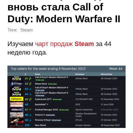
вновь стала Call of
Duty: Modern Warfare II
Теги:
Steam
Изучаем
чарт продаж
Steam
за 44
неделю года.