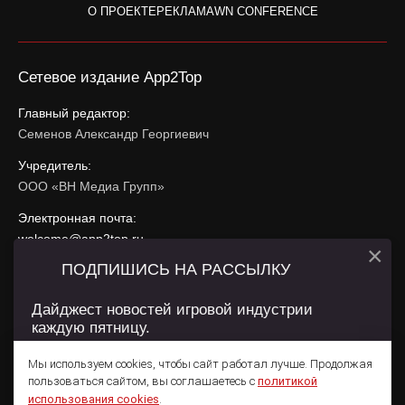
О ПРОЕКТЕ
РЕКЛАМА
WN CONFERENCE
Сетевое издание App2Top
Главный редактор:
Семенов Александр Георгиевич
Учредитель:
ООО «ВН Медиа Групп»
Электронная почта:
welcome@app2top.ru
×
ПОДПИШИСЬ НА РАССЫЛКУ
При использовании материалов активная ссылка на
app2top.ru
обязательна.
Дайджест новостей игровой индустрии
каждую пятницу.
Сайт использует IP адреса, cookie, данные геолокации
Пользователей сайта и сервис «Яндекс Метрика». Условия
Мы используем cookies, чтобы сайт работал лучше. Продолжая
использования содержатся в
Политике конфиденциальности
и
пользоваться сайтом, вы соглашаетесь с
политикой
Пользовательском соглашении
.
Подписаться
использования cookies
.