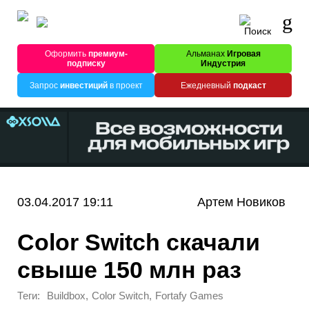
Оформить
премиум-
Альманах
Игровая
подписку
Индустрия
Запрос
инвестиций
в проект
Ежедневный
подкаст
03.04.2017 19:11
Артем Новиков
Color Switch скачали
свыше 150 млн раз
Теги:
,
,
Buildbox
Color Switch
Fortafy Games