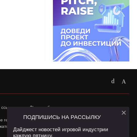
 ссылка на
app2top.ru
обязательна.
×
ПОДПИШИСЬ НА РАССЫЛКУ
ные геолокации Пользователей сайта и сервис «Яндекс
жатся в
Политике конфиденциальности
и
Пользовательском
Дайджест новостей игровой индустрии
каждую пятницу.