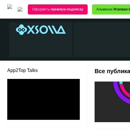
Оформить
премиум-подписку
Альманах
Игровая 
App2Top Talks
Все публика