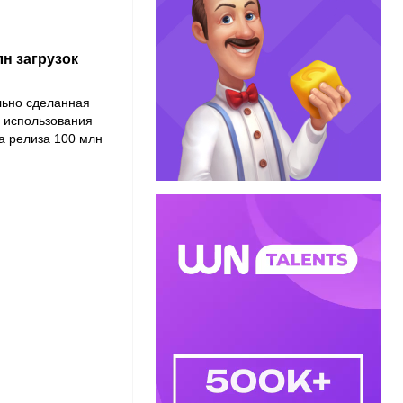
лн загрузок
льно сделанная
з использования
а релиза 100 млн