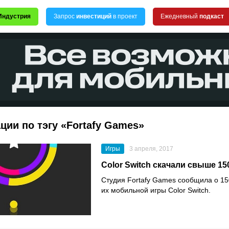
Индустрия
Запрос
инвестиций
в проект
Ежедневный
подкаст
ции по тэгу «Fortafy Games»
Игры
3 апреля, 2017
Color Switch скачали свыше 15
Студия Fortafy Games сообщила о 15
их мобильной игры Color Switch.