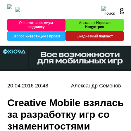
Оформить
премиум-
Альманах
Игровая
подписку
Индустрия
Запрос
инвестиций
в проект
Ежедневный
подкаст
20.04.2016 20:48
Александр Семенов
Creative Mobile взялась
за разработку игр со
знаменитостями