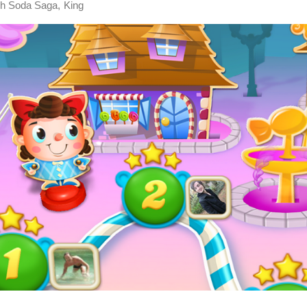
,
h Soda Saga
King