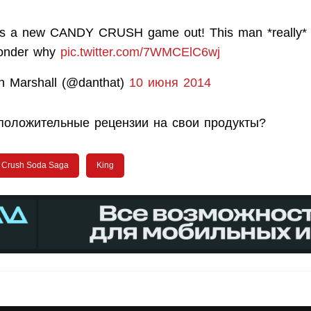
's a new CANDY CRUSH game out! This man *really* 
 wonder why
pic.twitter.com/7WMCElC6wj
 Marshall (@danthat)
10 июня 2014
 положительные рецензии на свои продукты?
 Crush Soda Saga
King