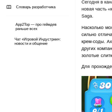
Сегодня в кан
Словарь разработчика
новая часть «
Saga.
App2Top — про геймдев
Насколько мо
раньше всех
сильно отлича
Чат «Игровой Индустрии»:
крем-соды. Ах
новости и общение
других компа
золотые слит
Для прохожден