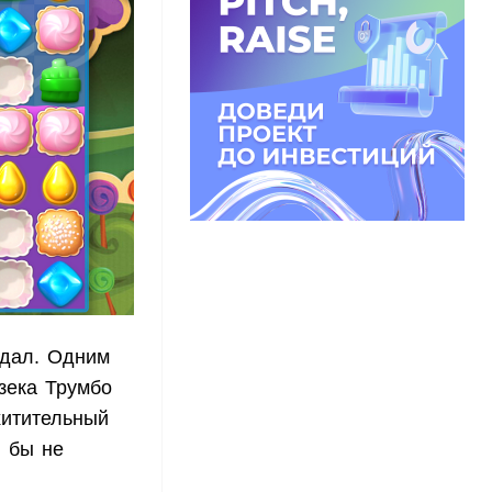
ндал. Одним
зека Трумбо
хитительный
и бы не