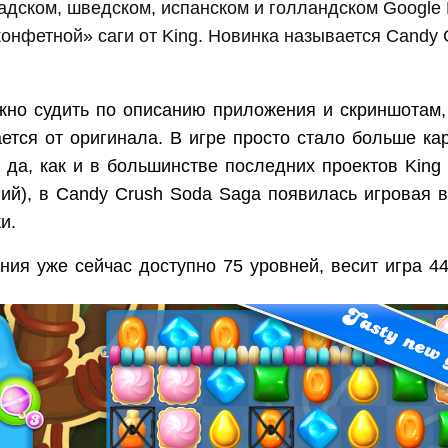
адском, шведском, испанском и голландском Google
конфетной» саги от King. Новинка называется Candy 
жно судить по описанию приложения и скриншотам,
ется от оригинала. В игре просто стало больше ка
 да, как и в большинстве последних проектов King 
ний), в Candy Crush Soda Saga появилась игровая 
ки.
ия уже сейчас доступно 75 уровней, весит игра 44