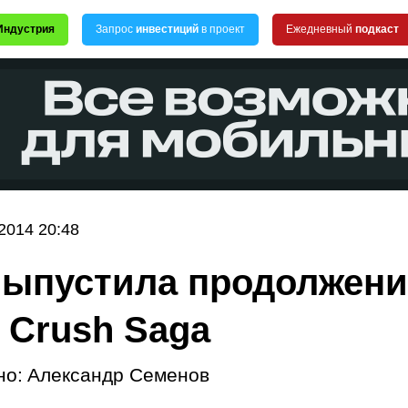
Индустрия
Запрос
инвестиций
в проект
Ежедневный
подкаст
2014 20:48
выпустила продолжени
 Crush Saga
но:
Александр Семенов