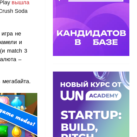
 Play
вышла
Crush Soda
 игра не
рамели и
(и match 3
валюта –
 мегабайта.