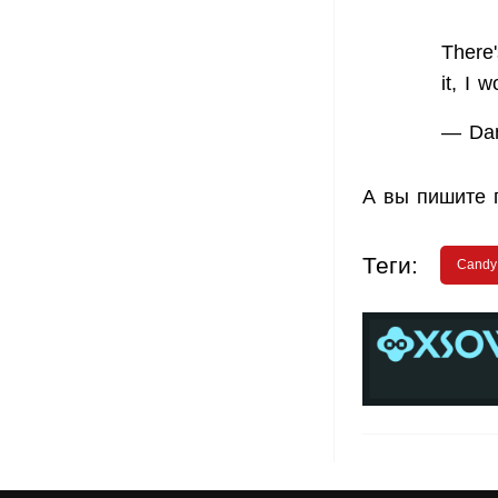
There
it, I
— Dan
А вы пишите
Теги:
Candy