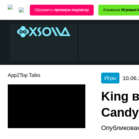
Оформить
премиум-подписку
Альманах
Игровая 
App2Top Talks
10.06.
Игры
King 
Candy
Опубликова