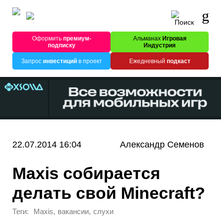
Оформить
премиум-
Альманах
Игровая
подписку
Индустрия
Запрос
инвестиций
в проект
Ежедневный
подкаст
22.07.2014 16:04
Александр Семенов
Maxis собирается
делать свой Minecraft?
Теги:
,
,
Maxis
вакансии
слухи