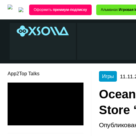
Оформить
премиум-подписку
Альманах
Игровая 
App2Top Talks
11.11.
Игры
Ocean
Store
Опубликова