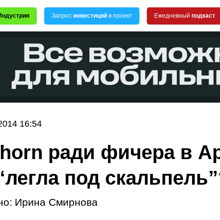
Индустрия
Запрос
инвестиций
в проект
Ежедневный
подкаст
2014 16:54
horn ради фичера в A
 “легла под скальпель”
но:
Ирина Смирнова