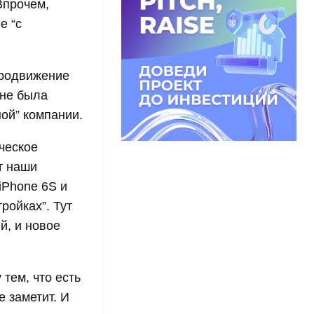
Впрочем,
е “с
продвижение
 не была
ой” компании.
ческое
т наши
iPhone 6S и
ройках”. Тут
й, и новое
тем, что есть
e заметит. И