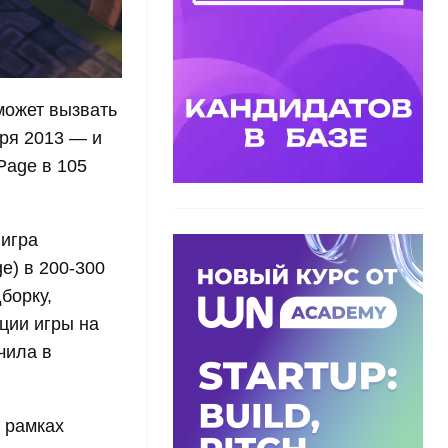
 может вызвать
бря 2013 — и
Page в 105
 игра
e) в 200-300
борку,
ции игры на
чила в
 рамках