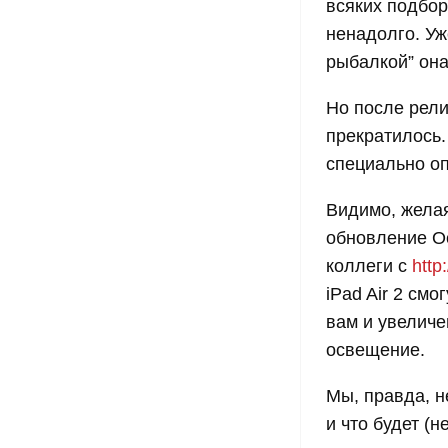
всяких подбор
ненадолго. Уж
рыбалкой” она
Но после рели
прекратилось.
специально оп
Видимо, жела
обновление Oc
коллеги с
http
iPad Air 2 смо
вам и увеличе
освещение.
Мы, правда, н
и что будет (н