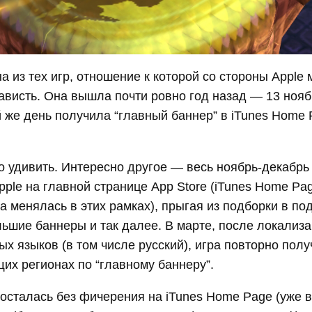
а из тех игр, отношение к которой со стороны Apple
ависть. Она вышла почти ровно год назад — 13 ноя
же день получила “главный баннер” в iTunes Home 
о удивить. Интересно другое — весь ноябрь-декабрь
ple на главной странице App Store (iTunes Home Pag
а менялась в этих рамках), прыгая из подборки в под
ьшие баннеры и так далее. В марте, после локализа
ых языков (в том числе русский), игра повторно полу
их регионах по “главному баннеру”.
осталась без фичерения на iTunes Home Page (уже в