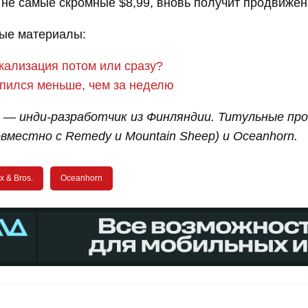
 не самые скромные $8,99, вновь получит продвиже
ые материалы:
кализация потом или сразу?
пился меньше, чем за неделю
os — инди-разработчик из Финляндии. Титульные п
совместно с Remedy и Mountain Sheep) и Oceanhorn.
x & Bros.
Oceanhorn