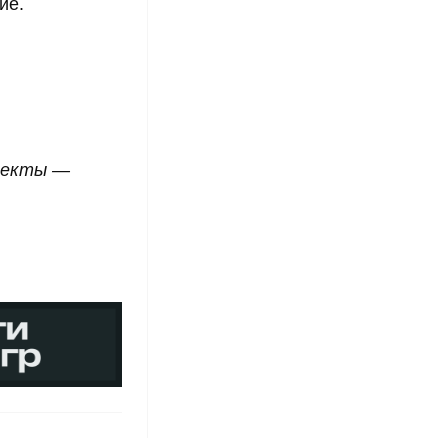
ние.
роекты —