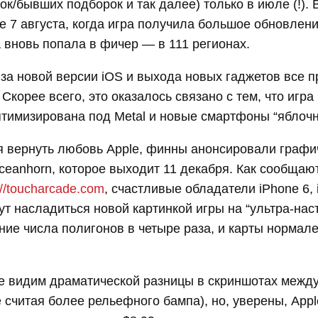
ок/бывших подборок и так далее) только в июле (!). 
е 7 августа, когда игра получила большое обновлени
 вновь попала в фичер — в 111 регионах.
за новой версии iOS и выхода новых гаджетов все 
 Скорее всего, это оказалось связано с тем, что игра
тимизирована под Metal и новые смартфоны “яблочн
я вернуть любовь Apple, финны анонсировали графи
eanhorn, которое выходит 11 декабря. Как сообщаю
://toucharcade.com
, счастливые обладатели iPhone 6, 
гут насладиться новой картинкой игры на “ультра-наст
ние числа полигонов в четыре раза, и карты нормале
е видим драматической разницы в скриншотах между 
е считая более рельефного бампа), но, уверены, Appl