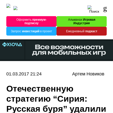
Оформить
премиум-
Альманах
Игровая
подписку
Индустрия
Запрос
инвестиций
в проект
Ежедневный
подкаст
01.03.2017 21:24
Артем Новиков
Отечественную
стратегию “Сирия:
Русская буря” удалили