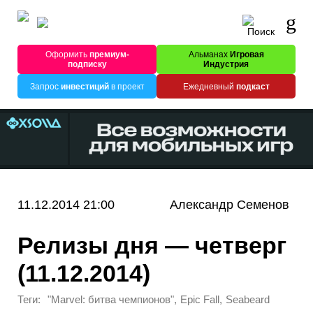
Оформить
премиум-
Альманах
Игровая
подписку
Индустрия
Запрос
инвестиций
в проект
Ежедневный
подкаст
11.12.2014 21:00
Александр Семенов
Релизы дня — четверг
(11.12.2014)
Теги:
,
,
"Marvel: битва чемпионов"
Epic Fall
Seabeard