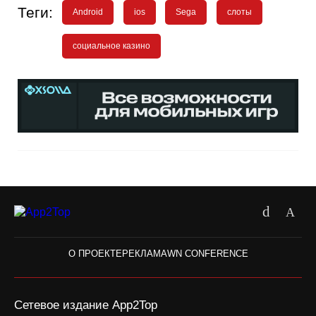
Теги:
Android
ios
Sega
слоты
социальное казино
О ПРОЕКТЕ
РЕКЛАМА
WN CONFERENCE
Сетевое издание App2Top