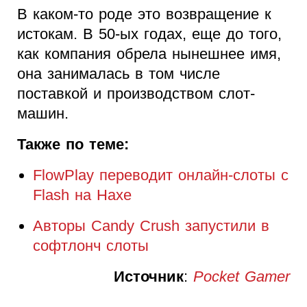
В каком-то роде это возвращение к
истокам. В 50-ых годах, еще до того,
как компания обрела нынешнее имя,
она занималась в том числе
поставкой и производством слот-
машин.
Также по теме:
FlowPlay переводит онлайн-слоты с
Flash на Haxe
Авторы Candy Crush запустили в
софтлонч слоты
Источник
:
Pocket Gamer