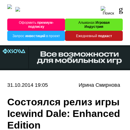
Оформить
премиум-
Альманах
Игровая
подписку
Индустрия
Запрос
инвестиций
в проект
Ежедневный
подкаст
31.10.2014 19:05
Ирина Смирнова
Состоялся релиз игры
Icewind Dale: Enhanced
Edition