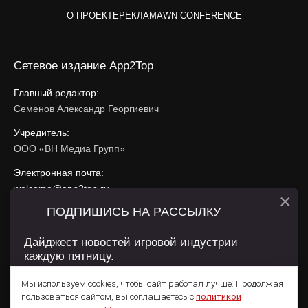
О ПРОЕКТЕ
РЕКЛАМА
WN CONFERENCE
Сетевое издание App2Top
Главный редактор:
Семенов Александр Георгиевич
Учредитель:
ООО «ВН Медиа Групп»
Электронная почта:
welcome@app2top.ru
×
ПОДПИШИСЬ НА РАССЫЛКУ
При использовании материалов активная ссылка на
app2top.ru
обязательна.
Дайджест новостей игровой индустрии
каждую пятницу.
Сайт использует IP адреса, cookie, данные геолокации
Пользователей сайта и сервис «Яндекс Метрика». Условия
Мы используем cookies, чтобы сайт работал лучше. Продолжая
использования содержатся в
Политике конфиденциальности
и
пользоваться сайтом, вы соглашаетесь с
политикой
Пользовательском соглашении
.