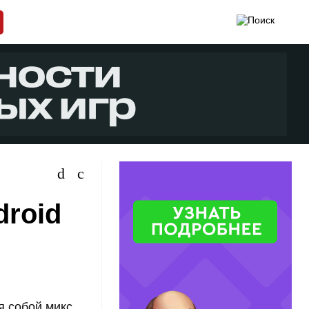
droid
я собой микс