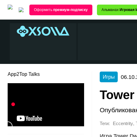
Оформить
премиум-подписку
Альманах
Игровая 
App2Top Talks
06.10.
Игры
Tower
Опубликова
Теги:
,
Eccentrity
Игра Tower Dw