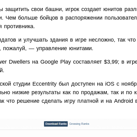
ы защитить свои башни, игрок создает юнитов раз
и. Чем больше бойцов в распоряжении пользовател
я противника.
датов и улучшать здания в игре несложно, так что
а, пожалуй, — управление юнитами.
er Dwellers на Google Play составляет $3,99; в игр
й.
ской студии Eccentrity был доступен на iOS с нояб
ьно низкие результаты как по продажам, так и по 
ак что решение сделать игру платной и на Android