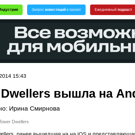
Индустрия
Запрос
инвестиций
в проект
Ежедневный
подкаст
2014 15:43
 Dwellers вышла на An
но:
Ирина Смирнова
Tower Dwellers
ellers, ранее вышедшая на на iOS и представляюща