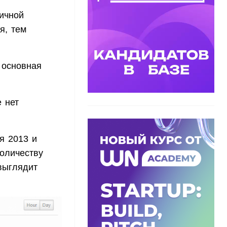
личной
я, тем
 основная
е нет
ря 2013 и
количеству
 выглядит