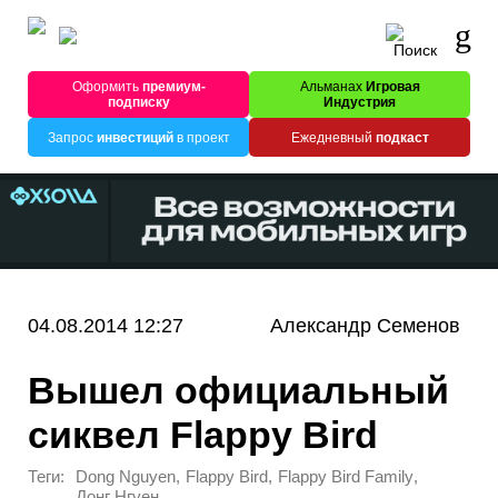
Оформить
премиум-
Альманах
Игровая
подписку
Индустрия
Запрос
инвестиций
в проект
Ежедневный
подкаст
04.08.2014 12:27
Александр Семенов
Вышел официальный
сиквел Flappy Bird
Теги:
,
,
,
Dong Nguyen
Flappy Bird
Flappy Bird Family
Донг Нгуен