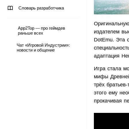
Словарь разработчика
Оригинальную 
App2Top — про геймдев
издателем вы
раньше всех
DotEmu. Эта 
Чат «Игровой Индустрии»:
специальност
новости и общение
адаптация Hero
Игра стала м
мифы Древней
трёх братьев-
этого ему не
прокачивая п