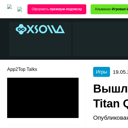
Оформить
премиум-подписку
Альманах
Игровая 
App2Top Talks
19.05.
Игры
Вышла
Titan 
Опубликова