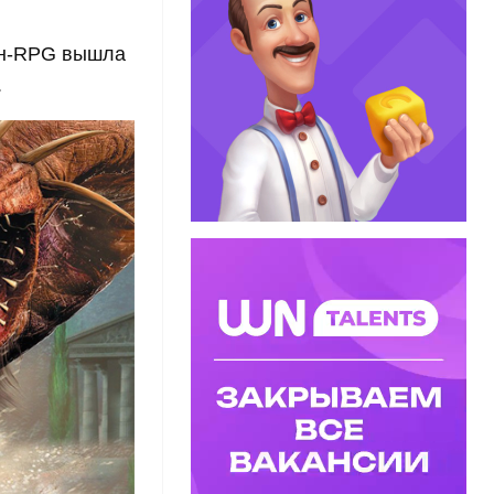
шен-RPG вышла
.