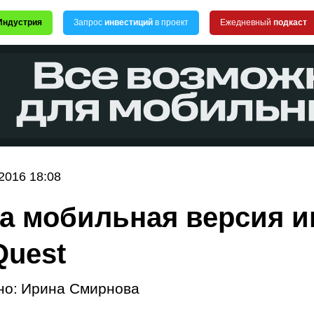
Индустрия
Запрос
инвестиций
в проект
Ежедневный
подкаст
2016 18:08
 мобильная версия и
Quest
но:
Ирина Смирнова