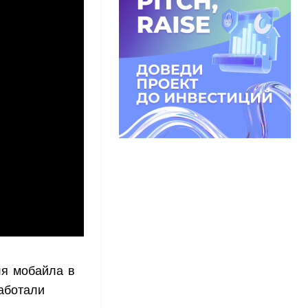
ля мобайла в
аботали