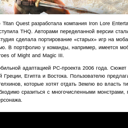
Titan Quest разработала компания Iron Lore Enterta
ступила THQ. Авторами переделанной версии стал
студия сделала портирование «старых» игр на моб
ью. В портфолио у команды, например, имеется мо
es of Might and Magic III.
обильной адаптацией PC-проекта 2006 года. Сюжет
 Греции, Египта и Востока. Пользователю предлаг
телхинов, которые хотят отдать Землю во власть т
обходимо сразиться с многочисленными монстрами, 
ерсонажа.