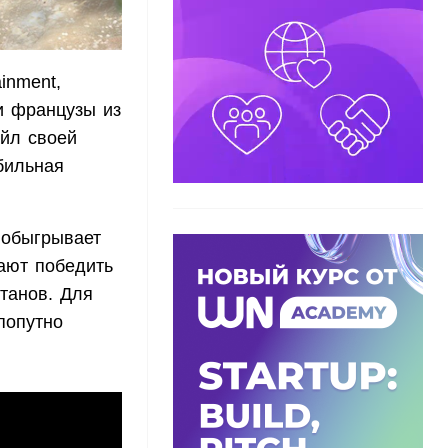
inment,
и французы из
айл своей
бильная
 обыгрывает
ают победить
итанов. Для
попутно