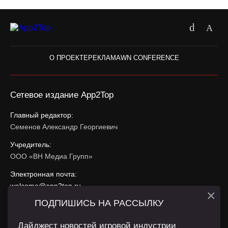
О ПРОЕКТЕ
РЕКЛАМА
WN CONFERENCE
Сетевое издание App2Top
Главный редактор:
Семенов Александр Георгиевич
Учредитель:
ООО «ВН Медиа Групп»
Электронная почта:
welcome@app2top.ru
×
ПОДПИШИСЬ НА РАССЫЛКУ
При использовании материалов активная ссылка на
app2top.ru
обязательна.
Дайджест новостей игровой индустрии