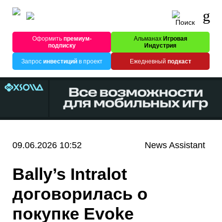
Оформить
премиум-
Альманах
Игровая
подписку
Индустрия
Запрос
инвестиций
в проект
Ежедневный
подкаст
09.06.2026 10:52
News Assistant
Bally’s Intralot
договорилась о
покупке Evoke