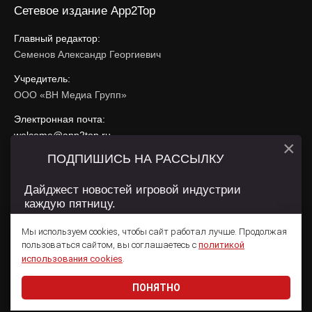
Сетевое издание App2Top
Главный редактор:
Семенов Александр Георгиевич
Учредитель:
ООО «ВН Медиа Групп»
Электронная почта:
welcome@app2top.ru
×
ПОДПИШИСЬ НА РАССЫЛКУ
При использовании материалов активная ссылка на
app2top.ru
обязательна.
Дайджест новостей игровой индустрии
каждую пятницу.
Сайт использует IP адреса, cookie, данные геолокации
Пользователей сайта и сервис «Яндекс Метрика». Условия
Мы используем cookies, чтобы сайт работал лучше. Продолжая
использования содержатся в
Политике конфиденциальности
и
пользоваться сайтом, вы соглашаетесь с
политикой
Пользовательском соглашении
.
Подписаться
использования cookies
.
ПОНЯТНО
Даю согласие на обработку
персональных данных
© 2011 — 2026 App2Top
16+