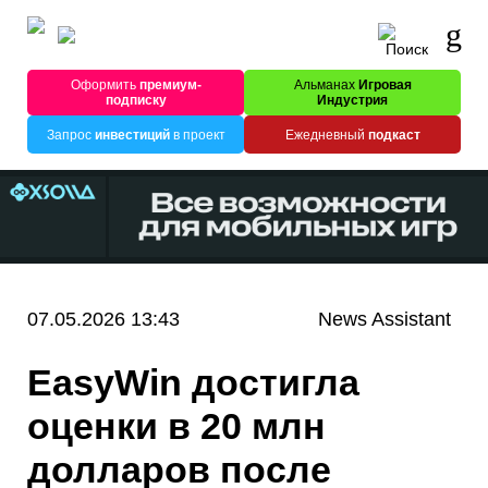
Оформить
премиум-
Альманах
Игровая
подписку
Индустрия
Запрос
инвестиций
в проект
Ежедневный
подкаст
07.05.2026 13:43
News Assistant
EasyWin достигла
оценки в 20 млн
долларов после