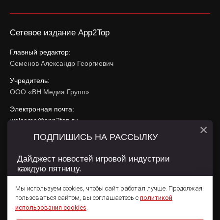
Сетевое издание App2Top
Главный редактор:
Семенов Александр Георгиевич
Учредитель:
ООО «ВН Медиа Групп»
Электронная почта:
welcome@app2top.ru
×
ПОДПИШИСЬ НА РАССЫЛКУ
При использовании материалов активная ссылка на
app2top.ru
обязательна.
Дайджест новостей игровой индустрии
каждую пятницу.
Сайт использует IP адреса, cookie, данные геолокации
Пользователей сайта и сервис «Яндекс Метрика». Условия
Мы используем cookies, чтобы сайт работал лучше. Продолжая
использования содержатся в
Политике конфиденциальности
и
пользоваться сайтом, вы соглашаетесь с
политикой
Пользовательском соглашении
.
Подписаться
использования cookies
.