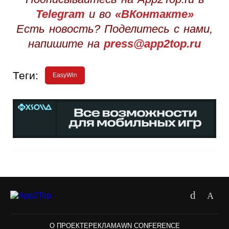
Telegram
и во
«ВКонтакте»
Есть новость? Поделитесь с нами,
напишите на
press@app2top.ru
Теги:
EasyWin
О ПРОЕКТЕ
РЕКЛАМА
WN CONFERENCE